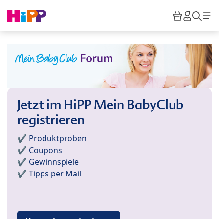
Skip to main content
Warenkor
HiPP M
Such
Jetzt im HiPP Mein BabyClub
registrieren
✔️ Produktproben
✔️ Coupons
✔️ Gewinnspiele
✔️ Tipps per Mail