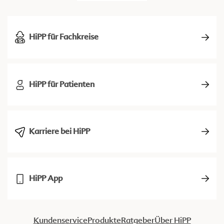
HiPP für Fachkreise
HiPP für Patienten
Karriere bei HiPP
HiPP App
Kundenservice
Produkte
Ratgeber
Über HiPP