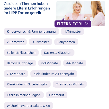
Zu diesen Themen haben
andere Eltern Erfahrungen
im HiPP Forum geteilt
Kinderwunsch & Familienplanung
1. Trimester
2. Trimester
3. Trimester
Babynamen
Stillen & Fläschchen
Das erste Gläschen
Babys Hautpflege
0-3 Monate
4-6 Monate
7-12 Monate
Kleinkinder im 2. Lebensjahr
Kleinkinder im 3. Lebensjahr
Thema des Monats
Eltern in meiner Region
Flohmarkt
Wichteln, Wanderpakete & Co