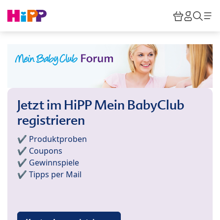
Skip to main content
Warenkor
HiPP M
Such
Jetzt im HiPP Mein BabyClub
registrieren
✔️ Produktproben
✔️ Coupons
✔️ Gewinnspiele
✔️ Tipps per Mail