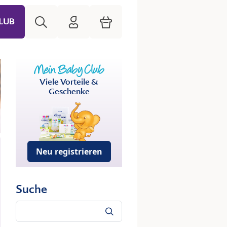
Suche
HiPP Mein Babyclub
Warenkorb
LUB
Viele Vorteile &
Geschenke
Neu registrieren
Suche
Suche