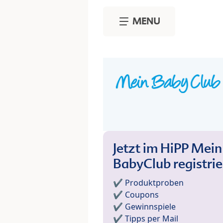
Skip to main content
MENU
Jetzt im HiPP Mein
BabyClub registri
✔️ Produktproben
✔️ Coupons
✔️ Gewinnspiele
✔️ Tipps per Mail