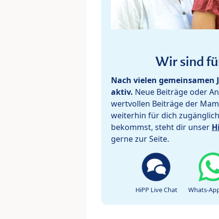
Wir sind fü
Nach vielen gemeinsamen J
aktiv.
Neue Beiträge oder Ant
wertvollen Beiträge der Mam
weiterhin für dich zugänglic
bekommst, steht dir unser
H
gerne zur Seite.
HiPP Live Chat
Whats-App