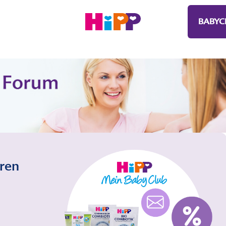
BABYC
eren