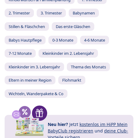
2. Trimester
3. Trimester
Babynamen
Stillen & Fläschchen
Das erste Gläschen
Babys Hautpflege
0-3 Monate
4-6 Monate
7-12 Monate
Kleinkinder im 2. Lebensjahr
Kleinkinder im 3. Lebensjahr
Thema des Monats
Eltern in meiner Region
Flohmarkt
Wichteln, Wanderpakete & Co
Neu hier?
Jetzt
kostenlos im HiPP Mein
BabyClub registrieren
und
deine Club-
Vorteile
sichern.