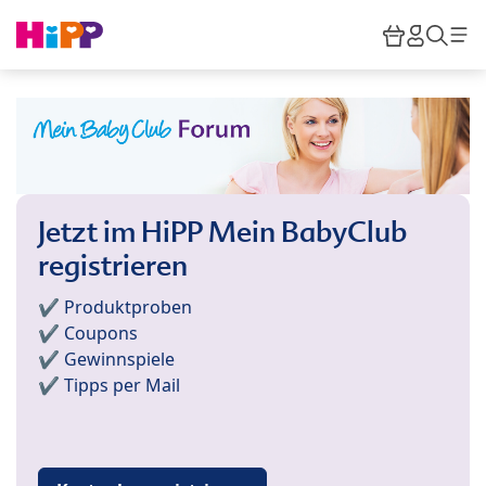
Skip to main content
Warenkor
HiPP M
Such
Jetzt im HiPP Mein BabyClub
registrieren
✔️ Produktproben
✔️ Coupons
✔️ Gewinnspiele
✔️ Tipps per Mail