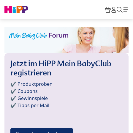
Skip to main content
Warenkor
HiPP M
Such
Jetzt im HiPP Mein BabyClub
registrieren
✔️ Produktproben
✔️ Coupons
✔️ Gewinnspiele
✔️ Tipps per Mail