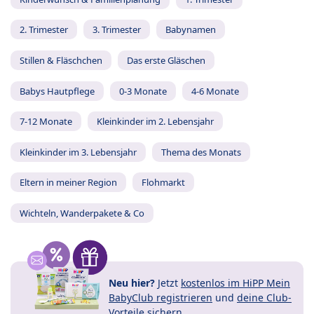
2. Trimester
3. Trimester
Babynamen
Stillen & Fläschchen
Das erste Gläschen
Babys Hautpflege
0-3 Monate
4-6 Monate
7-12 Monate
Kleinkinder im 2. Lebensjahr
Kleinkinder im 3. Lebensjahr
Thema des Monats
Eltern in meiner Region
Flohmarkt
Wichteln, Wanderpakete & Co
Neu hier?
Jetzt
kostenlos im HiPP Mein
BabyClub registrieren
und
deine Club-
Vorteile
sichern.