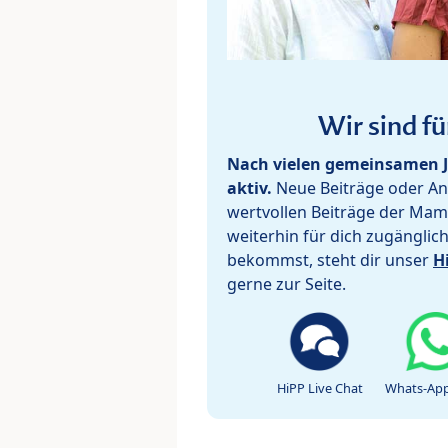
Wir sind fü
Nach vielen gemeinsamen J
aktiv.
Neue Beiträge oder Ant
wertvollen Beiträge der Mam
weiterhin für dich zugänglic
bekommst, steht dir unser
H
gerne zur Seite.
HiPP Live Chat
Whats-App