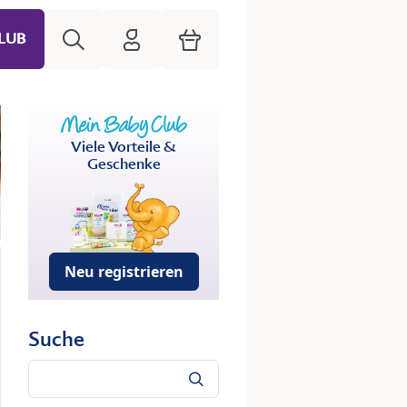
Suche
HiPP Mein Babyclub
Warenkorb
LUB
Viele Vorteile &
Geschenke
Neu registrieren
Suche
Suche