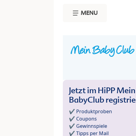
Skip to main content
MENU
Jetzt im HiPP Mein
BabyClub registri
✔️ Produktproben
✔️ Coupons
✔️ Gewinnspiele
✔️ Tipps per Mail