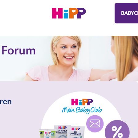
BABYC
eren