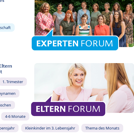
es
schaft
Eltern
t
1. Trimester
bynamen
äschen
4-6 Monate
ebensjahr
Kleinkinder im 3. Lebensjahr
Thema des Monats