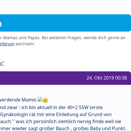
m
er Mamas und Papas. Bei weiteren Fragen, wende dich gerne an
enforum
wechseln.
s“
24. Okt 2019 00:38
d werdende Mamis
d zwar : ich bin aktuell in der 40+2 SSW (erste
ynäkologin rät mir eine Einleitung auf Grund von
ch '' was ich persönlich ziemlich nervig finde weil sie
mmer wieder sagt großer Bauch , großes Baby und Punkt.