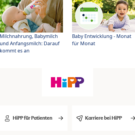
Milchnahrung, Babymilch
Baby Entwicklung - Monat
und Anfangsmilch: Darauf
für Monat
kommt es an
HiPP für Patienten
Karriere bei HiPP