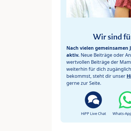
Wir sind fü
Nach vielen gemeinsamen J
aktiv.
Neue Beiträge oder Ant
wertvollen Beiträge der Mam
weiterhin für dich zugänglic
bekommst, steht dir unser
H
gerne zur Seite.
HiPP Live Chat
Whats-App