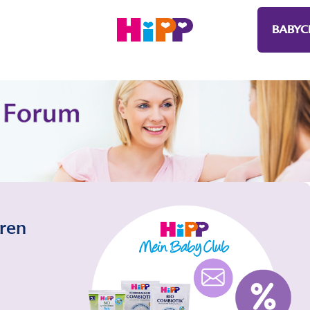
BABYC
eren