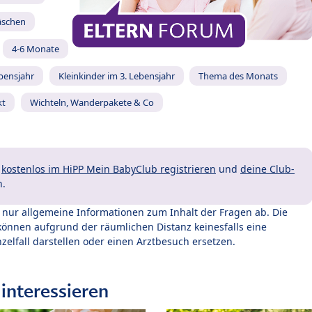
äschen
4-6 Monate
ebensjahr
Kleinkinder im 3. Lebensjahr
Thema des Monats
kt
Wichteln, Wanderpakete & Co
t
kostenlos im HiPP Mein BabyClub registrieren
und
deine Club-
n.
t nur allgemeine Informationen zum Inhalt der Fragen ab. Die
können aufgrund der räumlichen Distanz keinesfalls eine
zelfall darstellen oder einen Arztbesuch ersetzen.
interessieren