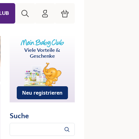
Suche
HiPP Mein Babyclub
Warenkorb
LUB
Viele Vorteile &
Geschenke
Neu registrieren
Suche
Suche