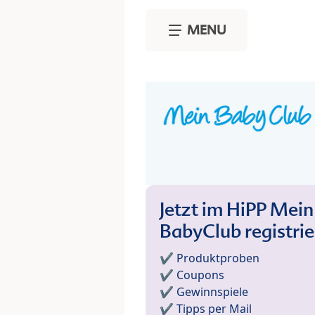
Skip to main content
MENU
Jetzt im HiPP Mein
BabyClub registri
✔️ Produktproben
✔️ Coupons
✔️ Gewinnspiele
✔️ Tipps per Mail