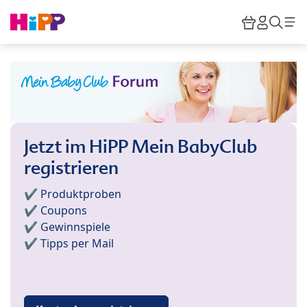
Skip to main content
Warenkor
HiPP M
Such
Jetzt im HiPP Mein BabyClub
registrieren
✔️ Produktproben
✔️ Coupons
✔️ Gewinnspiele
✔️ Tipps per Mail