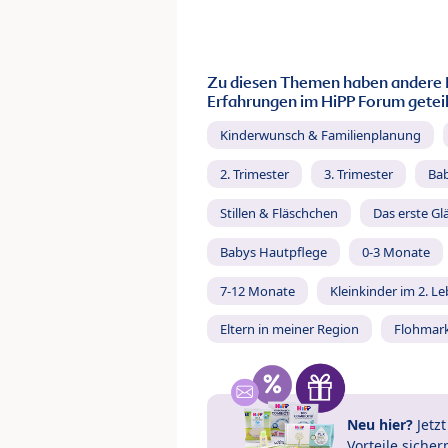
Zu diesen Themen haben andere 
Erfahrungen im HiPP Forum geteil
Kinderwunsch & Familienplanung
2. Trimester
3. Trimester
Ba
Stillen & Fläschchen
Das erste Gl
Babys Hautpflege
0-3 Monate
7-12 Monate
Kleinkinder im 2. L
Eltern in meiner Region
Flohmar
Neu hier?
Jetz
Vorteile
sicher