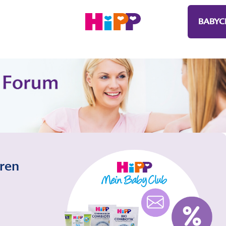
BABYC
eren