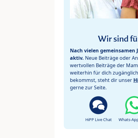
Wir sind fü
Nach vielen gemeinsamen J
aktiv.
Neue Beiträge oder Ant
wertvollen Beiträge der Mam
weiterhin für dich zugänglic
bekommst, steht dir unser
H
gerne zur Seite.
HiPP Live Chat
Whats-App