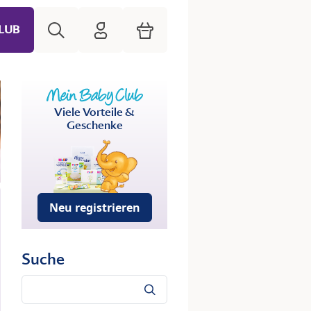
Suche
HiPP Mein Babyclub
Warenkorb
LUB
Viele Vorteile &
Geschenke
Neu registrieren
Suche
Suche