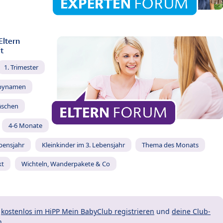
Eltern
t
1. Trimester
bynamen
äschen
4-6 Monate
ebensjahr
Kleinkinder im 3. Lebensjahr
Thema des Monats
kt
Wichteln, Wanderpakete & Co
t
kostenlos im HiPP Mein BabyClub registrieren
und
deine Club-
n.