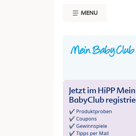
Skip to main content
MENU
Jetzt im HiPP Mein
BabyClub registri
✔️ Produktproben
✔️ Coupons
✔️ Gewinnspiele
✔️ Tipps per Mail