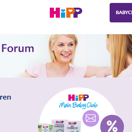
BABYC
eren