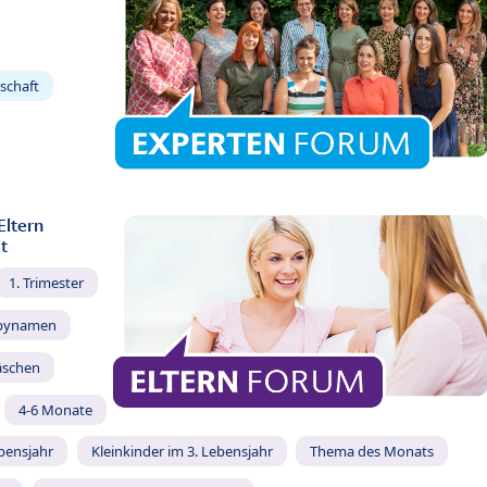
schaft
Eltern
t
1. Trimester
bynamen
äschen
4-6 Monate
ebensjahr
Kleinkinder im 3. Lebensjahr
Thema des Monats