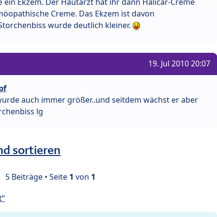
le ein Ekzem. Der Hautarzt hat ihr dann Halicar-Creme
omöopathische Creme. Das Ekzem ist davon
orchenbiss wurde deutlich kleiner.
19. Jul 2010 20:07
pf
wurde auch immer größer..und seitdem wächst er aber
rchenbiss lg
nd sortieren
5 Beiträge • Seite
1
von
1
t“