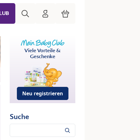
Suche
HiPP Mein Babyclub
Warenkorb
LUB
Viele Vorteile &
Geschenke
Neu registrieren
Suche
Suche