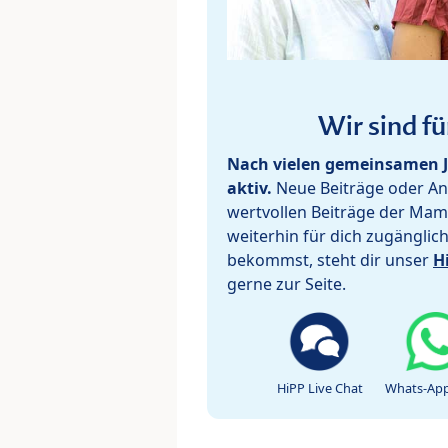
Wir sind fü
Nach vielen gemeinsamen J
aktiv.
Neue Beiträge oder Ant
wertvollen Beiträge der Mam
weiterhin für dich zugänglic
bekommst, steht dir unser
H
gerne zur Seite.
HiPP Live Chat
Whats-App