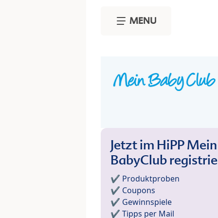
Skip to main content
MENU
Jetzt im HiPP Mein
BabyClub registri
✔️ Produktproben
✔️ Coupons
✔️ Gewinnspiele
✔️ Tipps per Mail