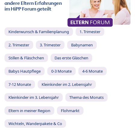
andere Eltern Erfahrungen
im HiPP Forum geteilt
Kinderwunsch & Familienplanung
1. Trimester
2. Trimester
3. Trimester
Babynamen
Stillen & Fläschchen
Das erste Gläschen
Babys Hautpflege
0-3 Monate
4-6 Monate
7-12 Monate
Kleinkinder im 2. Lebensjahr
Kleinkinder im 3. Lebensjahr
Thema des Monats
Eltern in meiner Region
Flohmarkt
Wichteln, Wanderpakete & Co