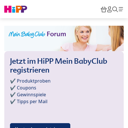
Skip to main content
Warenkor
HiPP M
Such
Jetzt im HiPP Mein BabyClub
registrieren
✔️ Produktproben
✔️ Coupons
✔️ Gewinnspiele
✔️ Tipps per Mail