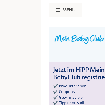
Skip to main content
MENU
Jetzt im HiPP Mein
BabyClub registri
✔️ Produktproben
✔️ Coupons
✔️ Gewinnspiele
✔️ Tipps per Mail