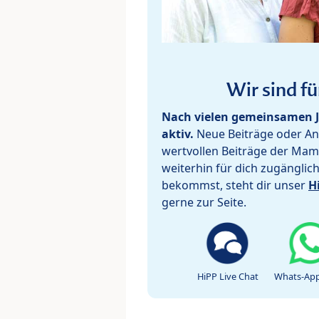
Wir sind fü
Nach vielen gemeinsamen J
aktiv.
Neue Beiträge oder Ant
wertvollen Beiträge der Mam
weiterhin für dich zugänglic
bekommst, steht dir unser
H
gerne zur Seite.
HiPP Live Chat
Whats-App