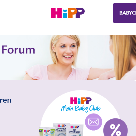
BABYC
eren