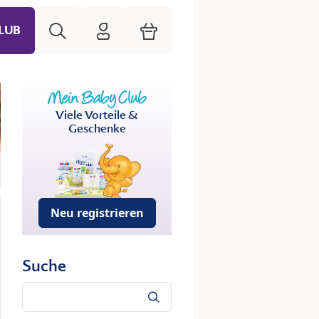
Suche
HiPP Mein Babyclub
Warenkorb
LUB
Viele Vorteile &
Geschenke
Neu registrieren
Suche
Suche