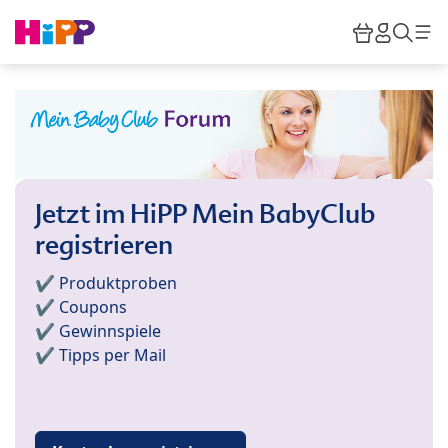
Skip to main content
Warenkor
HiPP M
Such
Jetzt im HiPP Mein BabyClub
registrieren
✔️ Produktproben
✔️ Coupons
✔️ Gewinnspiele
✔️ Tipps per Mail