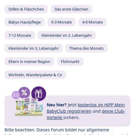
Stillen & Fläschchen
Das erste Gläschen
Babys Hautpflege
0-3 Monate
4-6 Monate
7-12 Monate
Kleinkinder im 2. Lebensjahr
Kleinkinder im 3. Lebensjahr
Thema des Monats
Eltern in meiner Region
Flohmarkt
Wichteln, Wanderpakete & Co
Neu hier?
Jetzt
kostenlos im HiPP Mein
BabyClub registrieren
und
deine Club-
Vorteile
sichern.
Bitte beachten: Dieses Forum bildet nur allgemeine