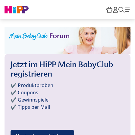
Skip to main content
Warenkor
HiPP M
Such
Jetzt im HiPP Mein BabyClub
registrieren
✔️ Produktproben
✔️ Coupons
✔️ Gewinnspiele
✔️ Tipps per Mail