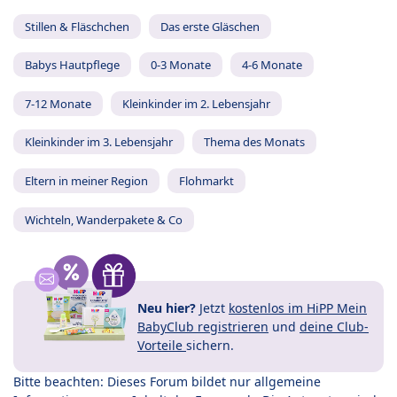
Stillen & Fläschchen
Das erste Gläschen
Babys Hautpflege
0-3 Monate
4-6 Monate
7-12 Monate
Kleinkinder im 2. Lebensjahr
Kleinkinder im 3. Lebensjahr
Thema des Monats
Eltern in meiner Region
Flohmarkt
Wichteln, Wanderpakete & Co
Neu hier?
Jetzt
kostenlos im HiPP Mein
BabyClub registrieren
und
deine Club-
Vorteile
sichern.
Bitte beachten: Dieses Forum bildet nur allgemeine