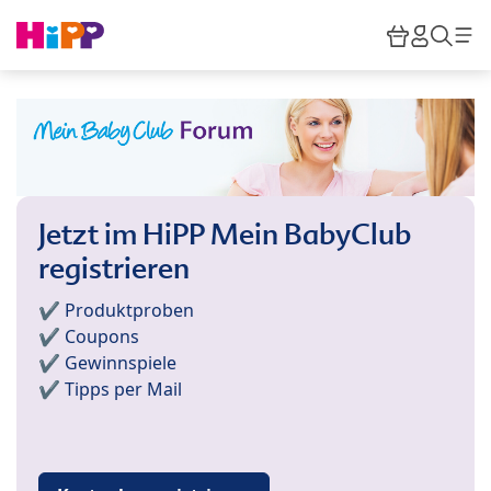
Skip to main content
Warenkor
HiPP M
Such
Jetzt im HiPP Mein BabyClub
registrieren
✔️ Produktproben
✔️ Coupons
✔️ Gewinnspiele
✔️ Tipps per Mail