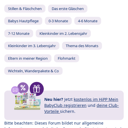
Stillen & Fläschchen
Das erste Gläschen
Babys Hautpflege
0-3 Monate
4-6 Monate
7-12 Monate
Kleinkinder im 2. Lebensjahr
Kleinkinder im 3. Lebensjahr
Thema des Monats
Eltern in meiner Region
Flohmarkt
Wichteln, Wanderpakete & Co
Neu hier?
Jetzt
kostenlos im HiPP Mein
BabyClub registrieren
und
deine Club-
Vorteile
sichern.
Bitte beachten: Dieses Forum bildet nur allgemeine