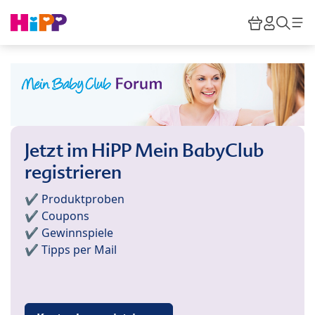
Skip to main content
Warenkor
HiPP M
Such
Jetzt im HiPP Mein BabyClub
registrieren
✔️ Produktproben
✔️ Coupons
✔️ Gewinnspiele
✔️ Tipps per Mail