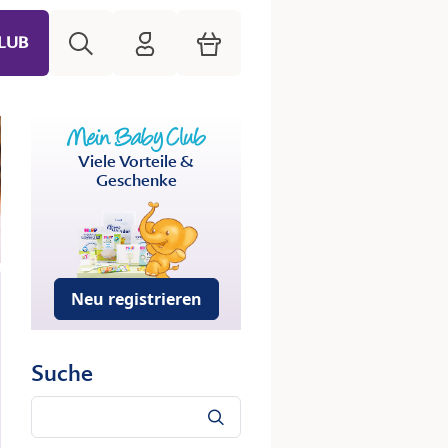
Suche
HiPP Mein Babyclub
Warenkorb
LUB
Viele Vorteile &
Geschenke
Neu registrieren
Suche
Suche