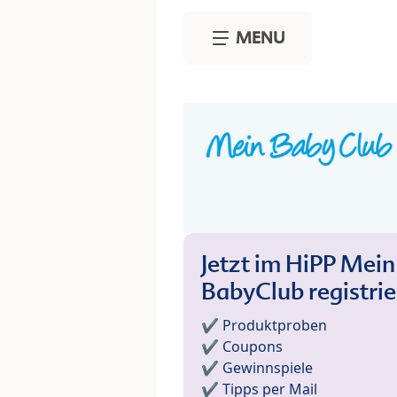
Skip to main content
MENU
Jetzt im HiPP Mein
BabyClub registri
✔️ Produktproben
✔️ Coupons
✔️ Gewinnspiele
✔️ Tipps per Mail