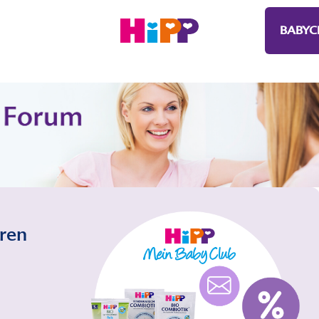
BABYC
eren