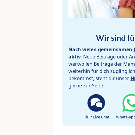
Wir sind fü
Nach vielen gemeinsamen J
aktiv.
Neue Beiträge oder Ant
wertvollen Beiträge der Mam
weiterhin für dich zugänglic
bekommst, steht dir unser
H
gerne zur Seite.
HiPP Live Chat
Whats-App