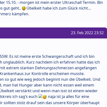
er 15.10. - morgen ist mein erster Ultraschall Termin. Bin
es gut geht..
Übelkeit habe ich zum Glück nicht…
chmerz kämpfen.
23. Feb 2022 23:32
SSW. Es ist meine erste Schwangerschaft und ich bin
h unglaublich. Kurz nachdem ich erfahren hatte das ich
r mit extrem starken Dehnungsschmerzen angefangen
m Krankenhaus zur Kontrolle erscheinen musste.
en so gut wie weg jedoch beginnt nun die Übelkeit. Und
d, man hat Hunger aber kann nicht essen weil einem
 Übelkeit verstärkt und wenn man isst ist einem wieder
lskreis ich sag’s euch
naja ist ja alles für eine
ir sollten stolz drauf sein das unsere Körper überhaupt