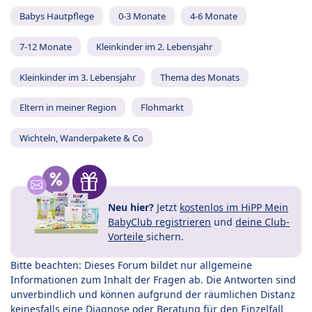
Babys Hautpflege
0-3 Monate
4-6 Monate
7-12 Monate
Kleinkinder im 2. Lebensjahr
Kleinkinder im 3. Lebensjahr
Thema des Monats
Eltern in meiner Region
Flohmarkt
Wichteln, Wanderpakete & Co
Neu hier?
Jetzt
kostenlos im HiPP Mein
BabyClub registrieren
und
deine Club-
Vorteile
sichern.
Bitte beachten: Dieses Forum bildet nur allgemeine
Informationen zum Inhalt der Fragen ab. Die Antworten sind
unverbindlich und können aufgrund der räumlichen Distanz
keinesfalls eine Diagnose oder Beratung für den Einzelfall