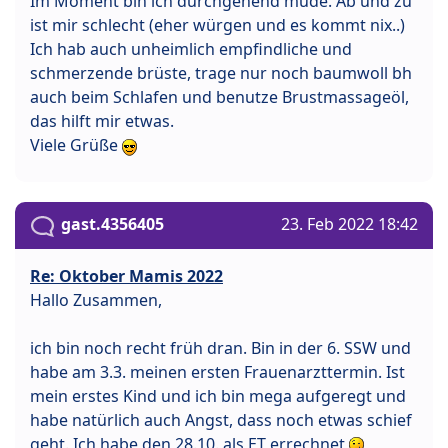
Im Moment bin ich durchgehend müde. Ab und zu
ist mir schlecht (eher würgen und es kommt nix..)
Ich hab auch unheimlich empfindliche und
schmerzende brüste, trage nur noch baumwoll bh
auch beim Schlafen und benutze Brustmassageöl,
das hilft mir etwas.
Viele Grüße
gast.4356405
23. Feb 2022 18:42
Re: Oktober Mamis 2022
Hallo Zusammen,
ich bin noch recht früh dran. Bin in der 6. SSW und
habe am 3.3. meinen ersten Frauenarzttermin. Ist
mein erstes Kind und ich bin mega aufgeregt und
habe natürlich auch Angst, dass noch etwas schief
geht. Ich habe den 28.10. als ET errechnet