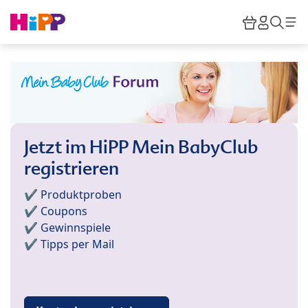
Skip to main content
Warenkor
HiPP M
Such
Jetzt im HiPP Mein BabyClub
registrieren
✔️ Produktproben
✔️ Coupons
✔️ Gewinnspiele
✔️ Tipps per Mail