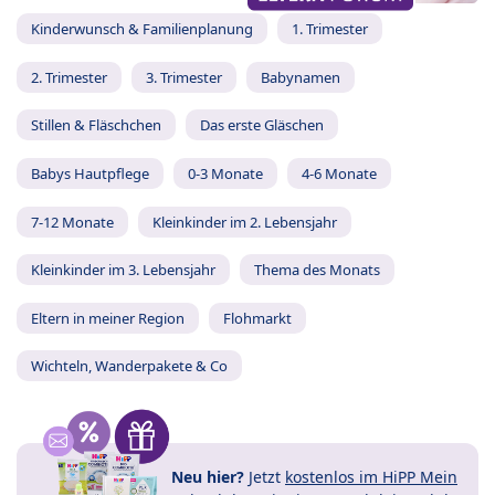
Kinderwunsch & Familienplanung
1. Trimester
2. Trimester
3. Trimester
Babynamen
Stillen & Fläschchen
Das erste Gläschen
Babys Hautpflege
0-3 Monate
4-6 Monate
7-12 Monate
Kleinkinder im 2. Lebensjahr
Kleinkinder im 3. Lebensjahr
Thema des Monats
Eltern in meiner Region
Flohmarkt
Wichteln, Wanderpakete & Co
Neu hier?
Jetzt
kostenlos im HiPP Mein