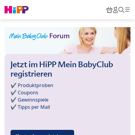
Skip to main content
Warenkor
HiPP M
Such
Jetzt im HiPP Mein BabyClub
registrieren
✔️ Produktproben
✔️ Coupons
✔️ Gewinnspiele
✔️ Tipps per Mail