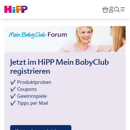
Skip to main content
Warenkor
HiPP M
Such
Jetzt im HiPP Mein BabyClub
registrieren
✔️ Produktproben
✔️ Coupons
✔️ Gewinnspiele
✔️ Tipps per Mail