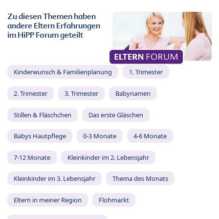
Zu diesen Themen haben
andere Eltern Erfahrungen
im HiPP Forum geteilt
Kinderwunsch & Familienplanung
1. Trimester
2. Trimester
3. Trimester
Babynamen
Stillen & Fläschchen
Das erste Gläschen
Babys Hautpflege
0-3 Monate
4-6 Monate
7-12 Monate
Kleinkinder im 2. Lebensjahr
Kleinkinder im 3. Lebensjahr
Thema des Monats
Eltern in meiner Region
Flohmarkt