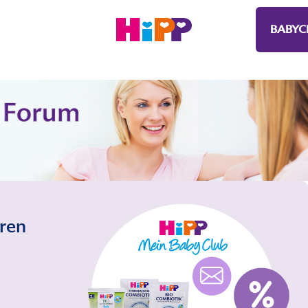
BABYC
eren