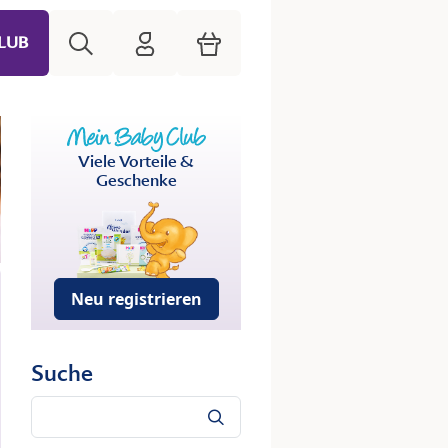
Suche
HiPP Mein Babyclub
Warenkorb
LUB
Viele Vorteile &
Geschenke
Neu registrieren
Suche
Suche