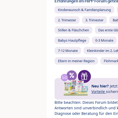
Erfahrungen im HiPP Forum geteil
Kinderwunsch & Familienplanung
2. Trimester
3. Trimester
Ba
Stillen & Fläschchen
Das erste Gl
Babys Hautpflege
0-3 Monate
7-12 Monate
Kleinkinder im 2. L
Eltern in meiner Region
Flohmar
Neu hier?
Jetz
Vorteile
sicher
Bitte beachten: Dieses Forum bilde
Antworten sind unverbindlich und 
Diagnose oder Beratung für den Ein