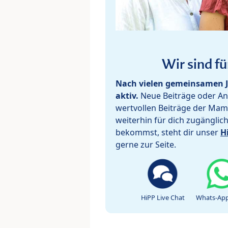
Wir sind fü
Nach vielen gemeinsamen J
aktiv.
Neue Beiträge oder Ant
wertvollen Beiträge der Mam
weiterhin für dich zugänglic
bekommst, steht dir unser
H
gerne zur Seite.
HiPP Live Chat
Whats-App