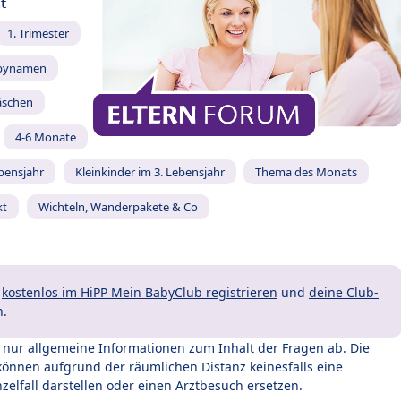
t
1. Trimester
bynamen
äschen
4-6 Monate
ebensjahr
Kleinkinder im 3. Lebensjahr
Thema des Monats
kt
Wichteln, Wanderpakete & Co
t
kostenlos im HiPP Mein BabyClub registrieren
und
deine Club-
n.
t nur allgemeine Informationen zum Inhalt der Fragen ab. Die
können aufgrund der räumlichen Distanz keinesfalls eine
zelfall darstellen oder einen Arztbesuch ersetzen.