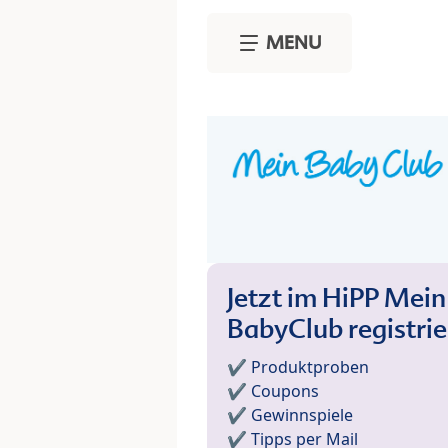
Skip to main content
MENU
Jetzt im HiPP Mein
BabyClub registri
✔️ Produktproben
✔️ Coupons
✔️ Gewinnspiele
✔️ Tipps per Mail