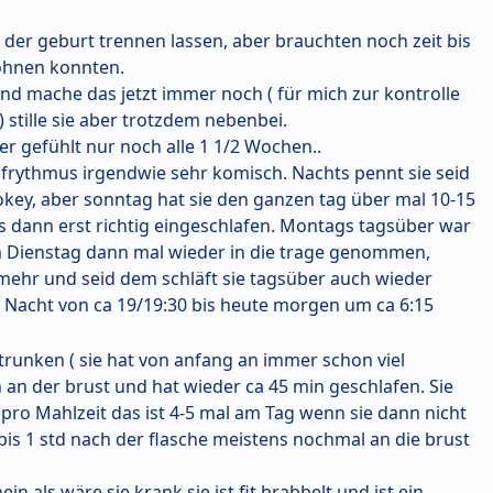
der geburt trennen lassen, aber brauchten noch zeit bis
wöhnen konnten.
 mache das jetzt immer noch ( für mich zur kontrolle
 stille sie aber trotzdem nebenbei.
r gefühlt nur noch alle 1 1/2 Wochen..
lafrythmus irgendwie sehr komisch. Nachts pennt sie seid
okey, aber sonntag hat sie den ganzen tag über mal 10-15
s dann erst richtig eingeschlafen. Montags tagsüber war
m Dienstag dann mal wieder in die trage genommen,
ht mehr und seid dem schläft sie tagsüber auch wieder
se Nacht von ca 19/19:30 bis heute morgen um ca 6:15
trunken ( sie hat von anfang an immer schon viel
an der brust und hat wieder ca 45 min geschlafen. Sie
 pro Mahlzeit das ist 4-5 mal am Tag wenn sie dann nicht
n bis 1 std nach der flasche meistens nochmal an die brust
n als wäre sie krank sie ist fit brabbelt und ist ein