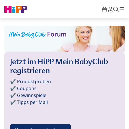
Skip to main content
Warenkor
HiPP M
Such
Jetzt im HiPP Mein BabyClub
registrieren
✔️ Produktproben
✔️ Coupons
✔️ Gewinnspiele
✔️ Tipps per Mail