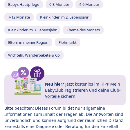
Babys Hautpflege
0-3 Monate
4-6 Monate
7-12 Monate
Kleinkinder im 2. Lebensjahr
Kleinkinder im 3. Lebensjahr
Thema des Monats
Eltern in meiner Region
Flohmarkt
Wichteln, Wanderpakete & Co
Neu hier?
Jetzt
kostenlos im HiPP Mein
BabyClub registrieren
und
deine Club-
Vorteile
sichern.
Bitte beachten: Dieses Forum bildet nur allgemeine
Informationen zum Inhalt der Fragen ab. Die Antworten sind
unverbindlich und können aufgrund der räumlichen Distanz
keinesfalls eine Diagnose oder Beratung für den Einzelfall