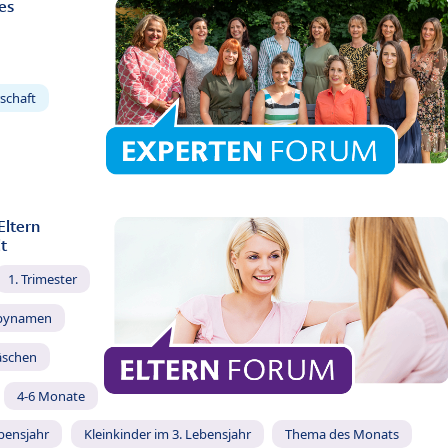
es
schaft
Eltern
t
1. Trimester
bynamen
äschen
4-6 Monate
ebensjahr
Kleinkinder im 3. Lebensjahr
Thema des Monats