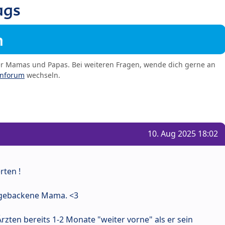
ags
m
er Mamas und Papas. Bei weiteren Fragen, wende dich gerne an
enforum
wechseln.
10. Aug 2025 18:02
rten !
h gebackene Mama. <3
Ärzten bereits 1-2 Monate "weiter vorne" als er sein