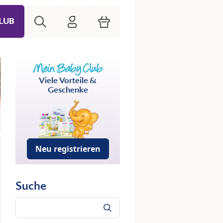
Suche
HiPP Mein Babyclub
Warenkorb
LUB
Viele Vorteile &
Geschenke
Neu registrieren
Suche
Suche