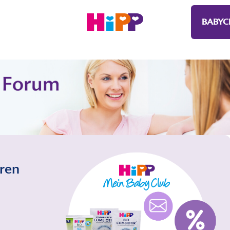
BABYC
eren