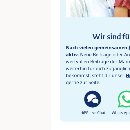
Wir sind fü
Nach vielen gemeinsamen J
aktiv.
Neue Beiträge oder Ant
wertvollen Beiträge der Mam
weiterhin für dich zugänglic
bekommst, steht dir unser
H
gerne zur Seite.
HiPP Live Chat
Whats-App