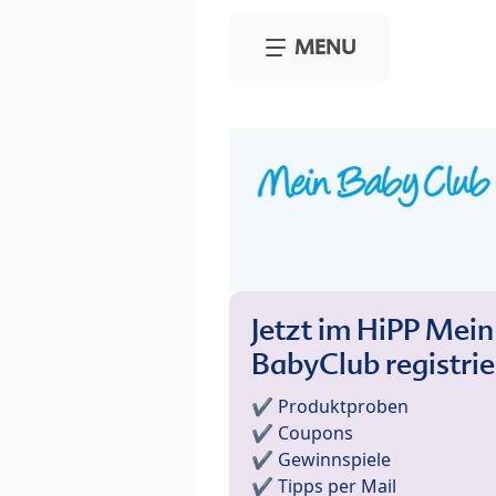
Skip to main content
MENU
Jetzt im HiPP Mein
BabyClub registri
✔️ Produktproben
✔️ Coupons
✔️ Gewinnspiele
✔️ Tipps per Mail