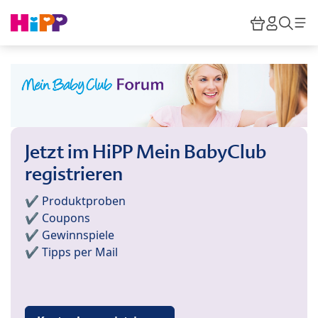
Skip to main content
Warenkor
HiPP M
Such
Jetzt im HiPP Mein BabyClub
registrieren
✔️ Produktproben
✔️ Coupons
✔️ Gewinnspiele
✔️ Tipps per Mail