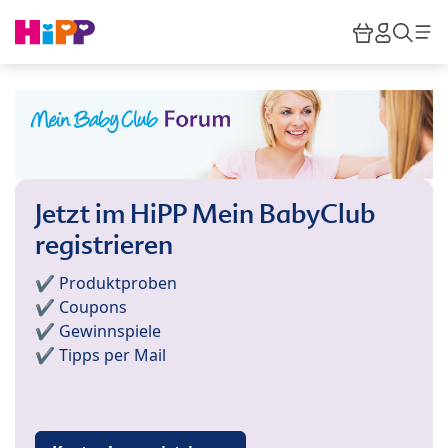
Skip to main content
Warenkor
HiPP M
Such
Jetzt im HiPP Mein BabyClub
registrieren
✔️ Produktproben
✔️ Coupons
✔️ Gewinnspiele
✔️ Tipps per Mail