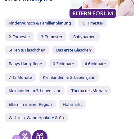
Kinderwunsch & Familienplanung
1. Trimester
2. Trimester
3. Trimester
Babynamen
Stillen & Fläschchen
Das erste Gläschen
Babys Hautpflege
0-3 Monate
4-6 Monate
7-12 Monate
Kleinkinder im 2. Lebensjahr
Kleinkinder im 3. Lebensjahr
Thema des Monats
Eltern in meiner Region
Flohmarkt
Wichteln, Wanderpakete & Co