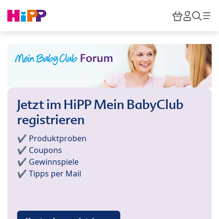
Skip to main content
Warenkor
HiPP M
Such
Jetzt im HiPP Mein BabyClub
registrieren
✔️ Produktproben
✔️ Coupons
✔️ Gewinnspiele
✔️ Tipps per Mail