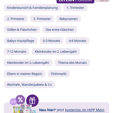
Kinderwunsch & Familienplanung
1. Trimester
2. Trimester
3. Trimester
Babynamen
Stillen & Fläschchen
Das erste Gläschen
Babys Hautpflege
0-3 Monate
4-6 Monate
7-12 Monate
Kleinkinder im 2. Lebensjahr
Kleinkinder im 3. Lebensjahr
Thema des Monats
Eltern in meiner Region
Flohmarkt
Wichteln, Wanderpakete & Co
Neu hier?
Jetzt
kostenlos im HiPP Mein