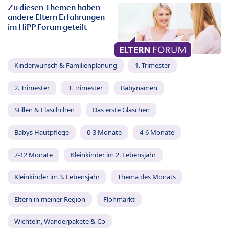
Zu diesen Themen haben
andere Eltern Erfahrungen
im HiPP Forum geteilt
Kinderwunsch & Familienplanung
1. Trimester
2. Trimester
3. Trimester
Babynamen
Stillen & Fläschchen
Das erste Gläschen
Babys Hautpflege
0-3 Monate
4-6 Monate
7-12 Monate
Kleinkinder im 2. Lebensjahr
Kleinkinder im 3. Lebensjahr
Thema des Monats
Eltern in meiner Region
Flohmarkt
Wichteln, Wanderpakete & Co