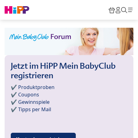
Skip to main content
Warenkor
HiPP M
Such
Jetzt im HiPP Mein BabyClub
registrieren
✔️ Produktproben
✔️ Coupons
✔️ Gewinnspiele
✔️ Tipps per Mail