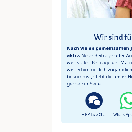
Wir sind fü
Nach vielen gemeinsamen J
aktiv.
Neue Beiträge oder Ant
wertvollen Beiträge der Mam
weiterhin für dich zugänglic
bekommst, steht dir unser
H
gerne zur Seite.
HiPP Live Chat
Whats-App