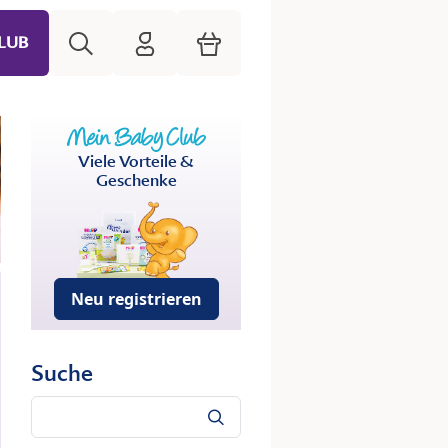
Suche
HiPP Mein Babyclub
Warenkorb
LUB
Viele Vorteile &
Geschenke
Neu registrieren
Suche
Suche