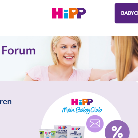
BABYC
eren