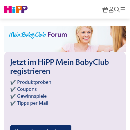
Skip to main content
Warenkor
HiPP M
Such
Jetzt im HiPP Mein BabyClub
registrieren
✔️ Produktproben
✔️ Coupons
✔️ Gewinnspiele
✔️ Tipps per Mail