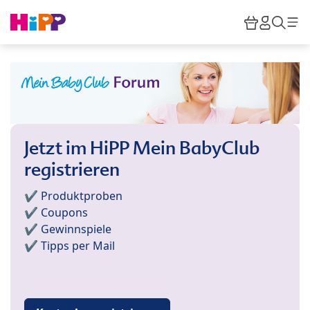
Skip to main content
Warenkor
HiPP M
Such
Jetzt im HiPP Mein BabyClub
registrieren
✔️ Produktproben
✔️ Coupons
✔️ Gewinnspiele
✔️ Tipps per Mail