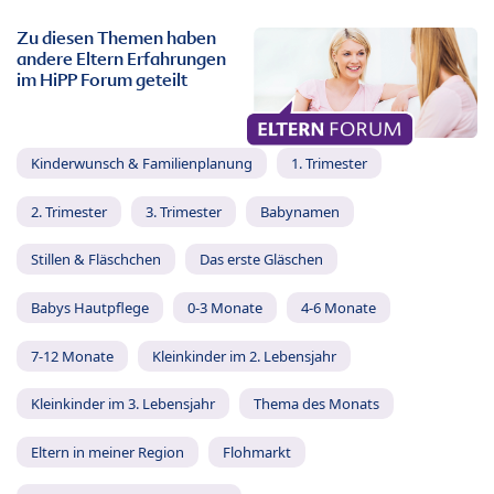
Zu diesen Themen haben
andere Eltern Erfahrungen
im HiPP Forum geteilt
Kinderwunsch & Familienplanung
1. Trimester
2. Trimester
3. Trimester
Babynamen
Stillen & Fläschchen
Das erste Gläschen
Babys Hautpflege
0-3 Monate
4-6 Monate
7-12 Monate
Kleinkinder im 2. Lebensjahr
Kleinkinder im 3. Lebensjahr
Thema des Monats
Eltern in meiner Region
Flohmarkt