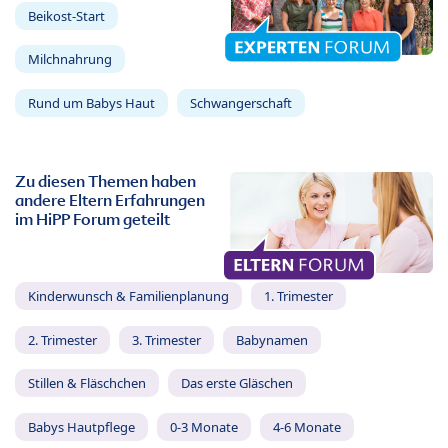
Beikost-Start
Milchnahrung
Rund um Babys Haut
Schwangerschaft
Zu diesen Themen haben
andere Eltern Erfahrungen
im HiPP Forum geteilt
Kinderwunsch & Familienplanung
1. Trimester
2. Trimester
3. Trimester
Babynamen
Stillen & Fläschchen
Das erste Gläschen
Babys Hautpflege
0-3 Monate
4-6 Monate