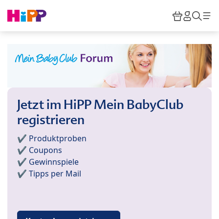
Skip to main content
Warenkor
HiPP M
Such
Jetzt im HiPP Mein BabyClub
registrieren
✔️ Produktproben
✔️ Coupons
✔️ Gewinnspiele
✔️ Tipps per Mail