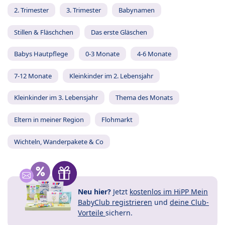
2. Trimester
3. Trimester
Babynamen
Stillen & Fläschchen
Das erste Gläschen
Babys Hautpflege
0-3 Monate
4-6 Monate
7-12 Monate
Kleinkinder im 2. Lebensjahr
Kleinkinder im 3. Lebensjahr
Thema des Monats
Eltern in meiner Region
Flohmarkt
Wichteln, Wanderpakete & Co
Neu hier?
Jetzt
kostenlos im HiPP Mein
BabyClub registrieren
und
deine Club-
Vorteile
sichern.