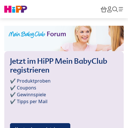
Skip to main content
Warenkor
HiPP M
Such
Jetzt im HiPP Mein BabyClub
registrieren
✔️ Produktproben
✔️ Coupons
✔️ Gewinnspiele
✔️ Tipps per Mail