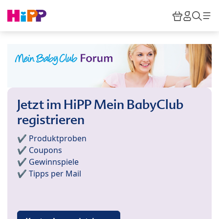
Skip to main content
Warenkor
HiPP M
Such
Jetzt im HiPP Mein BabyClub
registrieren
✔️ Produktproben
✔️ Coupons
✔️ Gewinnspiele
✔️ Tipps per Mail