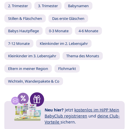
2. Trimester
3. Trimester
Babynamen
Stillen & Fläschchen
Das erste Gläschen
Babys Hautpflege
0-3 Monate
4-6 Monate
7-12 Monate
Kleinkinder im 2. Lebensjahr
Kleinkinder im 3. Lebensjahr
Thema des Monats
Eltern in meiner Region
Flohmarkt
Wichteln, Wanderpakete & Co
Neu hier?
Jetzt
kostenlos im HiPP Mein
BabyClub registrieren
und
deine Club-
Vorteile
sichern.