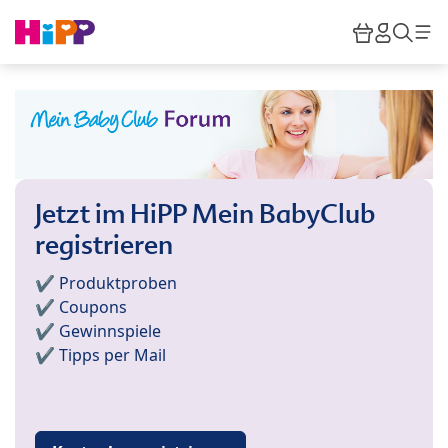
Skip to main content
Warenkor
HiPP M
Such
Jetzt im HiPP Mein BabyClub
registrieren
✔️ Produktproben
✔️ Coupons
✔️ Gewinnspiele
✔️ Tipps per Mail