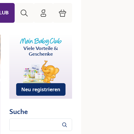
Suche
HiPP Mein Babyclub
Warenkorb
LUB
Viele Vorteile &
Geschenke
Neu registrieren
Suche
Suche