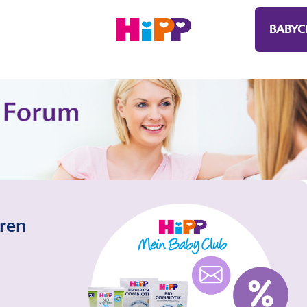
BABYC
eren