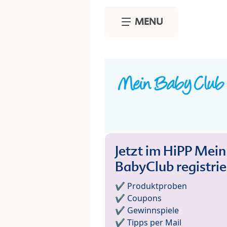
Skip to main content
MENU
Jetzt im HiPP Mein
BabyClub registri
✔️ Produktproben
✔️ Coupons
✔️ Gewinnspiele
✔️ Tipps per Mail