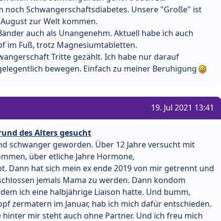
 noch Schwangerschaftsdiabetes. Unsere "Große" ist
tte August zur Welt kommen.
Bänder auch als Unangenehm. Aktuell habe ich auch
f im Fuß, trotz Magnesiumtabletten.
wangerschaft Tritte gezählt. Ich habe nur darauf
h gelegentlich bewegen. Einfach zu meiner Beruhigung
19. Jul 2021 13:41
rund des Alters gesucht
end schwanger geworden. Über 12 Jahre versucht mit
mmen, über etliche Jahre Hormone,
. Dann hat sich mein ex ende 2019 von mir getrennt und
bgeschlossen jemals Mama zu werden. Dann kondom
 dem ich eine halbjährige Liaison hatte. Und bumm,
f zermatern im Januar, hab ich mich dafür entschieden.
e hinter mir steht auch ohne Partner. Und ich freu mich