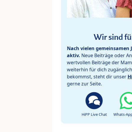
Wir sind fü
Nach vielen gemeinsamen J
aktiv.
Neue Beiträge oder Ant
wertvollen Beiträge der Mam
weiterhin für dich zugänglic
bekommst, steht dir unser
H
gerne zur Seite.
HiPP Live Chat
Whats-App