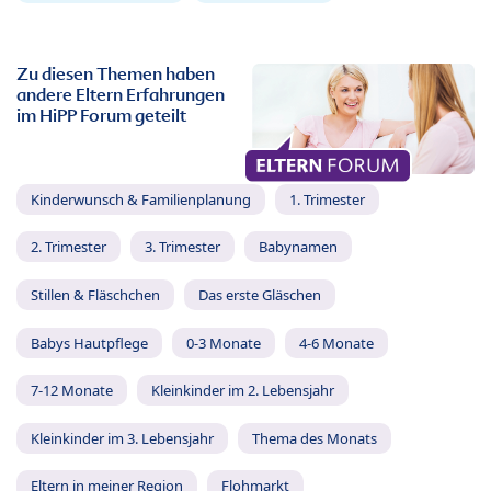
Zu diesen Themen haben
andere Eltern Erfahrungen
im HiPP Forum geteilt
Kinderwunsch & Familienplanung
1. Trimester
2. Trimester
3. Trimester
Babynamen
Stillen & Fläschchen
Das erste Gläschen
Babys Hautpflege
0-3 Monate
4-6 Monate
7-12 Monate
Kleinkinder im 2. Lebensjahr
Kleinkinder im 3. Lebensjahr
Thema des Monats
Eltern in meiner Region
Flohmarkt