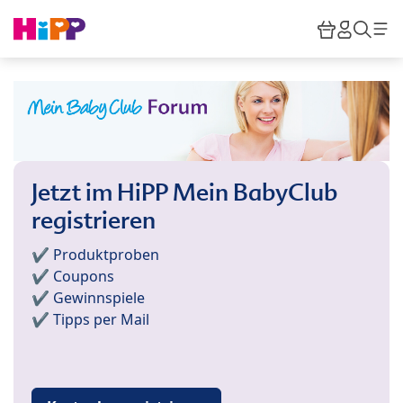
Skip to main content
Warenkor
HiPP M
Such
Jetzt im HiPP Mein BabyClub
registrieren
✔️ Produktproben
✔️ Coupons
✔️ Gewinnspiele
✔️ Tipps per Mail