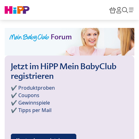
Skip to main content
Warenkor
HiPP M
Such
Jetzt im HiPP Mein BabyClub
registrieren
✔️ Produktproben
✔️ Coupons
✔️ Gewinnspiele
✔️ Tipps per Mail