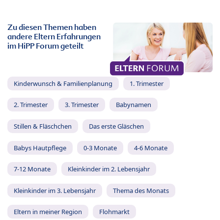
Zu diesen Themen haben
andere Eltern Erfahrungen
im HiPP Forum geteilt
Kinderwunsch & Familienplanung
1. Trimester
2. Trimester
3. Trimester
Babynamen
Stillen & Fläschchen
Das erste Gläschen
Babys Hautpflege
0-3 Monate
4-6 Monate
7-12 Monate
Kleinkinder im 2. Lebensjahr
Kleinkinder im 3. Lebensjahr
Thema des Monats
Eltern in meiner Region
Flohmarkt