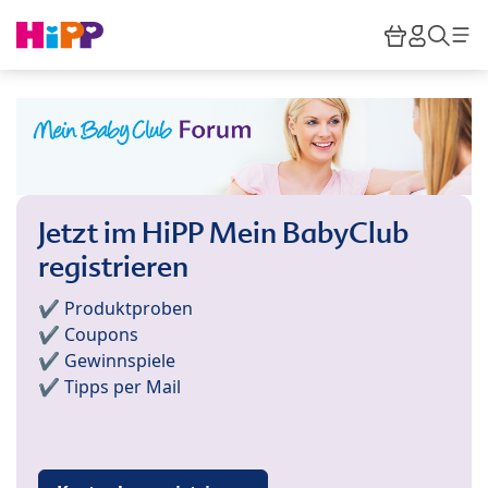
Skip to main content
Warenkor
HiPP M
Such
Jetzt im HiPP Mein BabyClub
registrieren
✔️ Produktproben
✔️ Coupons
✔️ Gewinnspiele
✔️ Tipps per Mail