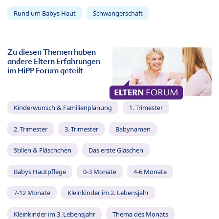
Rund um Babys Haut
Schwangerschaft
Zu diesen Themen haben
andere Eltern Erfahrungen
im HiPP Forum geteilt
Kinderwunsch & Familienplanung
1. Trimester
2. Trimester
3. Trimester
Babynamen
Stillen & Fläschchen
Das erste Gläschen
Babys Hautpflege
0-3 Monate
4-6 Monate
7-12 Monate
Kleinkinder im 2. Lebensjahr
Kleinkinder im 3. Lebensjahr
Thema des Monats