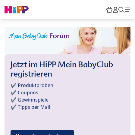
Skip to main content
Warenkor
HiPP M
Such
Jetzt im HiPP Mein BabyClub
registrieren
✔️ Produktproben
✔️ Coupons
✔️ Gewinnspiele
✔️ Tipps per Mail