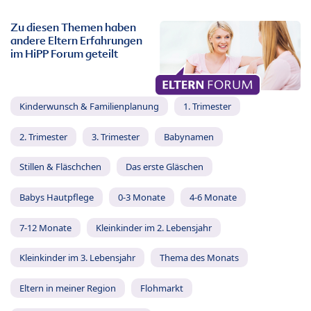
Zu diesen Themen haben
andere Eltern Erfahrungen
im HiPP Forum geteilt
Kinderwunsch & Familienplanung
1. Trimester
2. Trimester
3. Trimester
Babynamen
Stillen & Fläschchen
Das erste Gläschen
Babys Hautpflege
0-3 Monate
4-6 Monate
7-12 Monate
Kleinkinder im 2. Lebensjahr
Kleinkinder im 3. Lebensjahr
Thema des Monats
Eltern in meiner Region
Flohmarkt