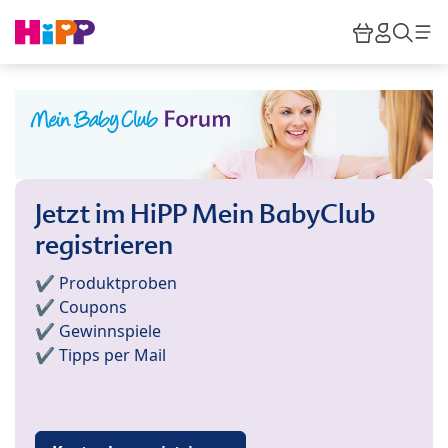
Skip to main content
Warenkor
HiPP M
Such
Jetzt im HiPP Mein BabyClub
registrieren
✔️ Produktproben
✔️ Coupons
✔️ Gewinnspiele
✔️ Tipps per Mail