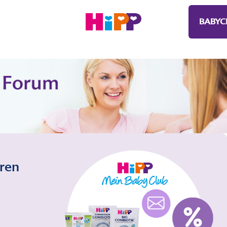
BABYC
eren