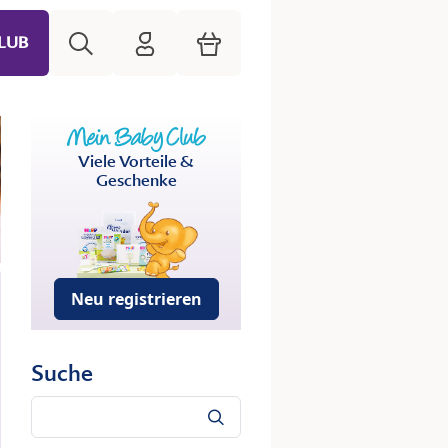
Suche
HiPP Mein Babyclub
Warenkorb
LUB
Viele Vorteile &
Geschenke
Neu registrieren
Suche
Suche