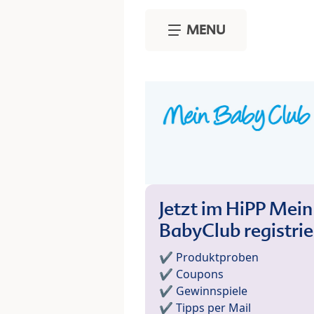
Skip to main content
MENU
Jetzt im HiPP Mein
BabyClub registri
✔️ Produktproben
✔️ Coupons
✔️ Gewinnspiele
✔️ Tipps per Mail