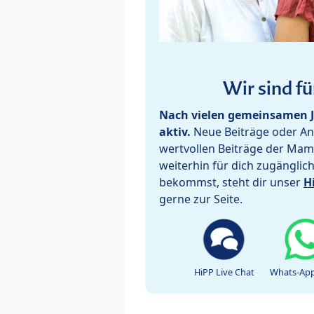
Wir sind fü
Nach vielen gemeinsamen J
aktiv.
Neue Beiträge oder Ant
wertvollen Beiträge der Mam
weiterhin für dich zugänglic
bekommst, steht dir unser
H
gerne zur Seite.
HiPP Live Chat
Whats-App