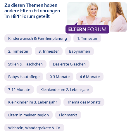
Zu diesen Themen haben
andere Eltern Erfahrungen
im HiPP Forum geteilt
Kinderwunsch & Familienplanung
1. Trimester
2. Trimester
3. Trimester
Babynamen
Stillen & Fläschchen
Das erste Gläschen
Babys Hautpflege
0-3 Monate
4-6 Monate
7-12 Monate
Kleinkinder im 2. Lebensjahr
Kleinkinder im 3. Lebensjahr
Thema des Monats
Eltern in meiner Region
Flohmarkt
Wichteln, Wanderpakete & Co