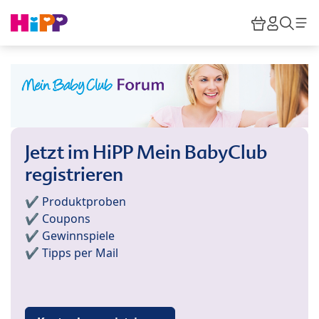
Skip to main content
Warenkor
HiPP M
Such
Jetzt im HiPP Mein BabyClub
registrieren
✔️ Produktproben
✔️ Coupons
✔️ Gewinnspiele
✔️ Tipps per Mail