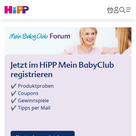
Skip to main content
Warenkor
HiPP M
Such
Jetzt im HiPP Mein BabyClub
registrieren
✔️ Produktproben
✔️ Coupons
✔️ Gewinnspiele
✔️ Tipps per Mail