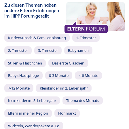
Zu diesen Themen haben
andere Eltern Erfahrungen
im HiPP Forum geteilt
Kinderwunsch & Familienplanung
1. Trimester
2. Trimester
3. Trimester
Babynamen
Stillen & Fläschchen
Das erste Gläschen
Babys Hautpflege
0-3 Monate
4-6 Monate
7-12 Monate
Kleinkinder im 2. Lebensjahr
Kleinkinder im 3. Lebensjahr
Thema des Monats
Eltern in meiner Region
Flohmarkt
Wichteln, Wanderpakete & Co