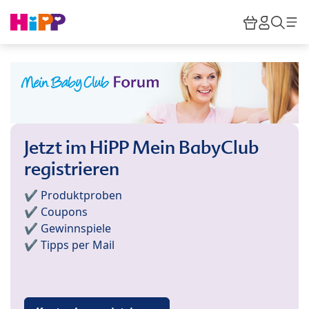
Skip to main content
Warenkor
HiPP M
Such
Jetzt im HiPP Mein BabyClub
registrieren
✔️ Produktproben
✔️ Coupons
✔️ Gewinnspiele
✔️ Tipps per Mail