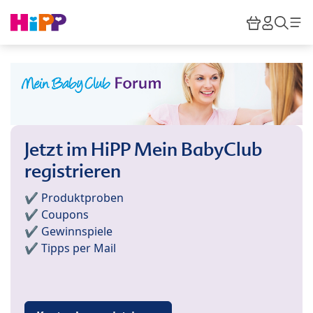
Skip to main content
Warenkor
HiPP M
Such
Jetzt im HiPP Mein BabyClub
registrieren
✔️ Produktproben
✔️ Coupons
✔️ Gewinnspiele
✔️ Tipps per Mail