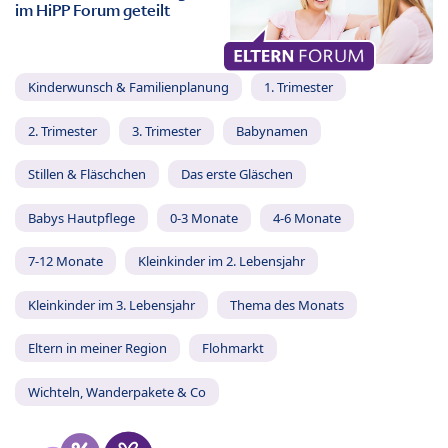
im HiPP Forum geteilt
Kinderwunsch & Familienplanung
1. Trimester
2. Trimester
3. Trimester
Babynamen
Stillen & Fläschchen
Das erste Gläschen
Babys Hautpflege
0-3 Monate
4-6 Monate
7-12 Monate
Kleinkinder im 2. Lebensjahr
Kleinkinder im 3. Lebensjahr
Thema des Monats
Eltern in meiner Region
Flohmarkt
Wichteln, Wanderpakete & Co