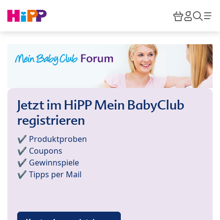
Skip to main content
Warenkor
HiPP M
Such
Jetzt im HiPP Mein BabyClub
registrieren
✔️ Produktproben
✔️ Coupons
✔️ Gewinnspiele
✔️ Tipps per Mail