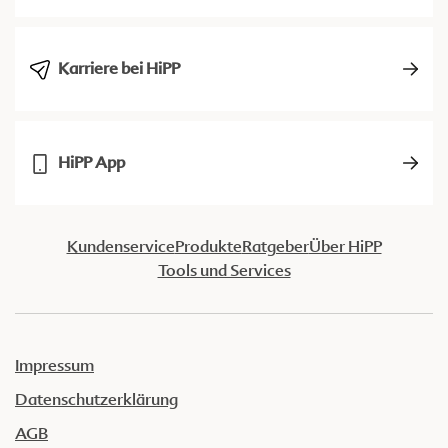
Karriere bei HiPP
HiPP App
Kundenservice
Produkte
Ratgeber
Über HiPP
Tools und Services
Impressum
Datenschutzerklärung
AGB