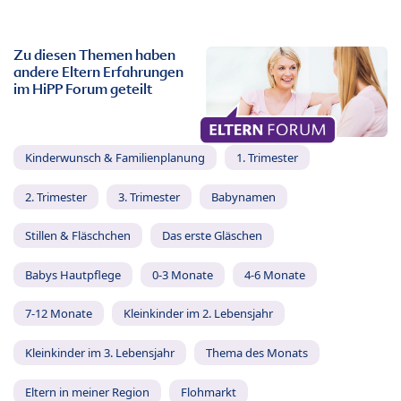
Zu diesen Themen haben
andere Eltern Erfahrungen
im HiPP Forum geteilt
Kinderwunsch & Familienplanung
1. Trimester
2. Trimester
3. Trimester
Babynamen
Stillen & Fläschchen
Das erste Gläschen
Babys Hautpflege
0-3 Monate
4-6 Monate
7-12 Monate
Kleinkinder im 2. Lebensjahr
Kleinkinder im 3. Lebensjahr
Thema des Monats
Eltern in meiner Region
Flohmarkt