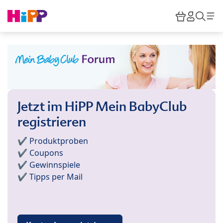
Skip to main content
Warenkor
HiPP M
Such
Jetzt im HiPP Mein BabyClub
registrieren
✔️ Produktproben
✔️ Coupons
✔️ Gewinnspiele
✔️ Tipps per Mail