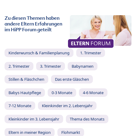
Zu diesen Themen haben
andere Eltern Erfahrungen
im HiPP Forum geteilt
Kinderwunsch & Familienplanung
1. Trimester
2. Trimester
3. Trimester
Babynamen
Stillen & Fläschchen
Das erste Gläschen
Babys Hautpflege
0-3 Monate
4-6 Monate
7-12 Monate
Kleinkinder im 2. Lebensjahr
Kleinkinder im 3. Lebensjahr
Thema des Monats
Eltern in meiner Region
Flohmarkt