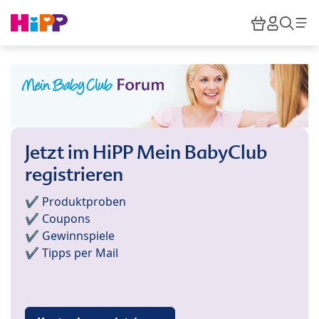
Skip to main content
Warenkor
HiPP M
Such
Jetzt im HiPP Mein BabyClub
registrieren
✔️ Produktproben
✔️ Coupons
✔️ Gewinnspiele
✔️ Tipps per Mail