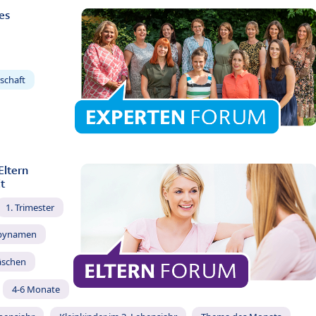
es
schaft
Eltern
t
1. Trimester
bynamen
äschen
4-6 Monate