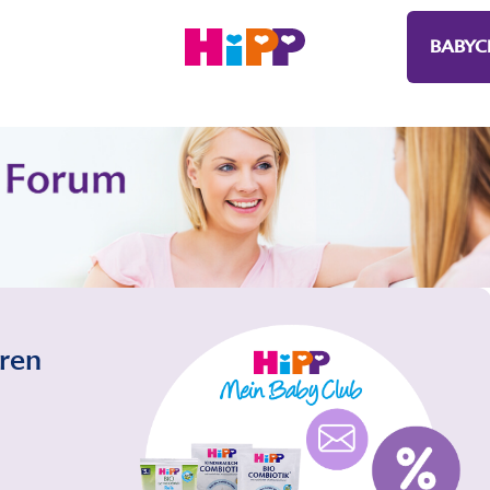
BABYC
eren