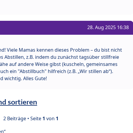
28. Aug 2025 16:38
nd! Viele Mamas kennen dieses Problem – du bist nicht
ftes Abstillen, z.B. indem du zunächst tagsüber stillfreie
 Nähe auf andere Weise gibst (kuscheln, gemeinsames
h ein "Abstillbuch" hilfreich (z.B. „Wir stillen ab“).
d wichtig. Alles Gute!
nd sortieren
2 Beiträge • Seite
1
von
1
en“