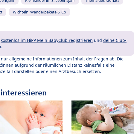
ebensjahr
Kleinkinder im 3. Lebensjahr
Thema des Monats
kt
Wichteln, Wanderpakete & Co
t
kostenlos im HiPP Mein BabyClub registrieren
und
deine Club-
n.
t nur allgemeine Informationen zum Inhalt der Fragen ab. Die
können aufgrund der räumlichen Distanz keinesfalls eine
zelfall darstellen oder einen Arztbesuch ersetzen.
interessieren