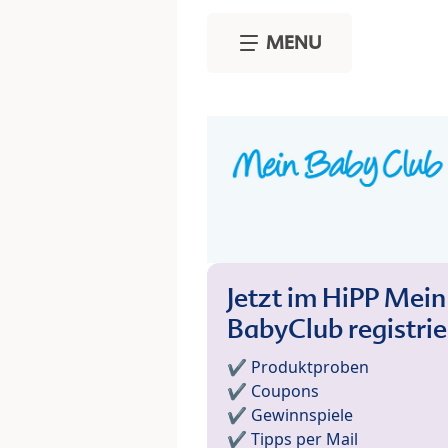
Skip to main content
MENU
Jetzt im HiPP Mein
BabyClub registri
✔️ Produktproben
✔️ Coupons
✔️ Gewinnspiele
✔️ Tipps per Mail