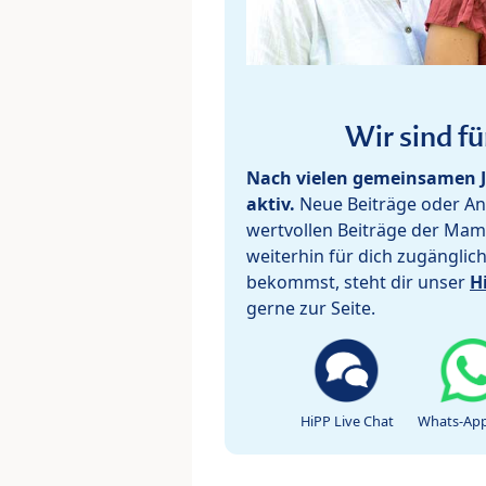
Wir sind fü
Nach vielen gemeinsamen J
aktiv.
Neue Beiträge oder Ant
wertvollen Beiträge der Mam
weiterhin für dich zugänglic
bekommst, steht dir unser
H
gerne zur Seite.
HiPP Live Chat
Whats-App