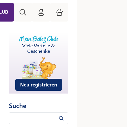
Suche
HiPP Mein Babyclub
Warenkorb
LUB
Viele Vorteile &
Geschenke
Neu registrieren
Suche
Suche