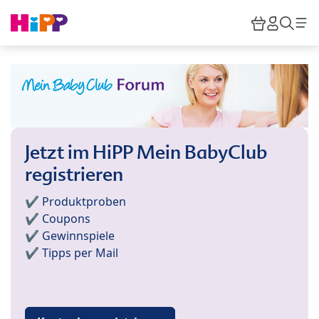
Skip to main content
Warenkor
HiPP M
Such
Jetzt im HiPP Mein BabyClub
registrieren
✔️ Produktproben
✔️ Coupons
✔️ Gewinnspiele
✔️ Tipps per Mail