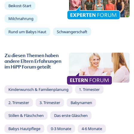
Beikost-Start
Milchnahrung
Rund um Babys Haut
Schwangerschaft
Zu diesen Themen haben
andere Eltern Erfahrungen
im HiPP Forum geteilt
Kinderwunsch & Familienplanung
1. Trimester
2. Trimester
3. Trimester
Babynamen
Stillen & Fläschchen
Das erste Gläschen
Babys Hautpflege
0-3 Monate
4-6 Monate